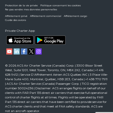
Protection de la vie privée
Politique concernant les cookies
Ne pas vendre mes données personnelles
Affrètement privé
Affrètement commercial
Affrètement cargo
Guide des avions
Private Charter App
© 2026 ACS Air Charter Service (Canada) Corp. | 3300 Bloor Street
West, Suite 1201, West Tower, Toronto, ON, M8X 2X2, Canada | +1 416
628 9412 | Service D’Affrètement Aérien ACS Québec INC | 3 Place Ville-
Marie Suite 400, Montréal, Québec, H3B 2E3, Canada | +1 438 770 7911
| ACS Air Charter Service (Canada) Passenger Corp. | TICO registration
number 50024236 | Disclaimer: ACS arranges flights on behalf of our
clients with FAR Part 135 direct air carriers that exercise full operational
control of charter flights at all times. Flights will be operated by FAR
Part 135 direct air carriers that have been certified to provide service for
ACS charter clients and that meet all FAA safety standards. ACS are
not an aircraft operator.