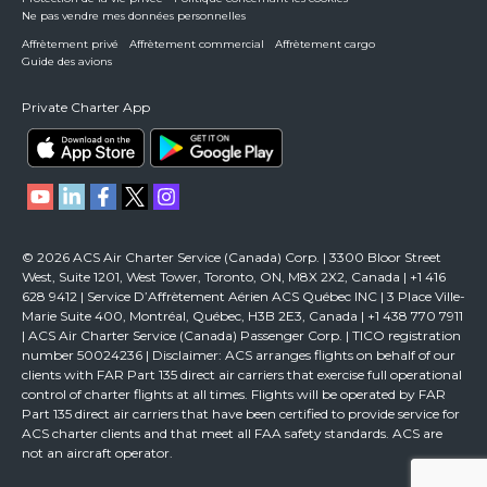
Ne pas vendre mes données personnelles
Affrètement privé
Affrètement commercial
Affrètement cargo
Guide des avions
Private Charter App
© 2026 ACS Air Charter Service (Canada) Corp. | 3300 Bloor Street
West, Suite 1201, West Tower, Toronto, ON, M8X 2X2, Canada | +1 416
628 9412 | Service D’Affrètement Aérien ACS Québec INC | 3 Place Ville-
Marie Suite 400, Montréal, Québec, H3B 2E3, Canada | +1 438 770 7911
| ACS Air Charter Service (Canada) Passenger Corp. | TICO registration
number 50024236 | Disclaimer: ACS arranges flights on behalf of our
clients with FAR Part 135 direct air carriers that exercise full operational
control of charter flights at all times. Flights will be operated by FAR
Part 135 direct air carriers that have been certified to provide service for
ACS charter clients and that meet all FAA safety standards. ACS are
not an aircraft operator.