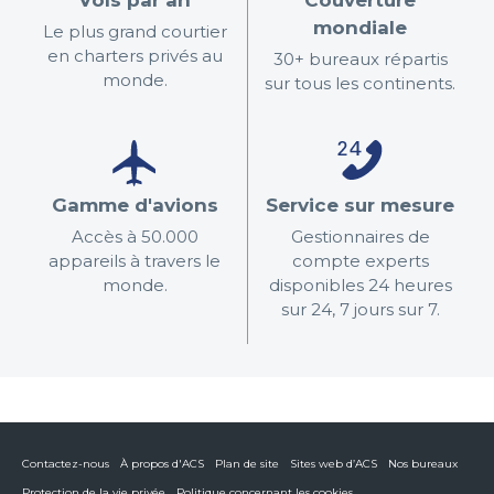
Vols par an
Couverture
mondiale
Le plus grand courtier
en charters privés au
30+ bureaux répartis
monde.
sur tous les continents.
Gamme d'avions
Service sur mesure
Accès à 50.000
Gestionnaires de
appareils à travers le
compte experts
monde.
disponibles 24 heures
sur 24, 7 jours sur 7.
Contactez-nous
À propos d'ACS
Plan de site
Sites web d’ACS
Nos bureaux
Protection de la vie privée
Politique concernant les cookies