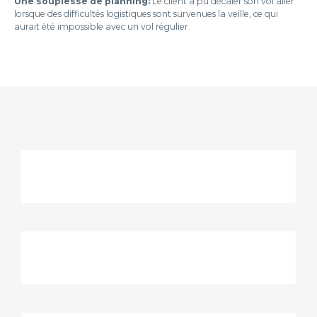
Une souplesse de planning:
Le client a pu décaler son vol aller
lorsque des difficultés logistiques sont survenues la veille, ce qui
aurait été impossible avec un vol régulier.