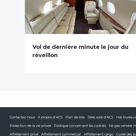
Vol de dernière minute le jour du
réveillon
Contactez-nous
À propos d'ACS
Plan de site
Sites web d’ACS
Nos bureau
Protection de la vie privée
Politique concernant les cookies
Ne pas vendre m
Affrètement privé
Affrètement commercial
Affrètement cargo
Guide des a