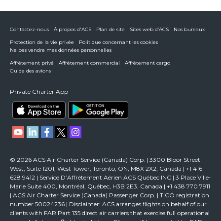
Contactez-nous
À propos d'ACS
Plan de site
Sites web d’ACS
Nos bureaux
Protection de la vie privée
Politique concernant les cookies
Ne pas vendre mes données personnelles
Affrètement privé
Affrètement commercial
Affrètement cargo
Guide des avions
Private Charter App
© 2026 ACS Air Charter Service (Canada) Corp. | 3300 Bloor Street
West, Suite 1201, West Tower, Toronto, ON, M8X 2X2, Canada | +1 416
628 9412 | Service D’Affrètement Aérien ACS Québec INC | 3 Place Ville-
Marie Suite 400, Montréal, Québec, H3B 2E3, Canada | +1 438 770 7911
| ACS Air Charter Service (Canada) Passenger Corp. | TICO registration
number 50024236 | Disclaimer: ACS arranges flights on behalf of our
clients with FAR Part 135 direct air carriers that exercise full operational