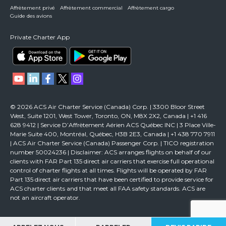
Affrètement privé
Affrètement commercial
Affrètement cargo
Guide des avions
Private Charter App
© 2026 ACS Air Charter Service (Canada) Corp. | 3300 Bloor Street
West, Suite 1201, West Tower, Toronto, ON, M8X 2X2, Canada | +1 416
628 9412 | Service D’Affrètement Aérien ACS Québec INC | 3 Place Ville-
Marie Suite 400, Montréal, Québec, H3B 2E3, Canada | +1 438 770 7911
| ACS Air Charter Service (Canada) Passenger Corp. | TICO registration
number 50024236 | Disclaimer: ACS arranges flights on behalf of our
clients with FAR Part 135 direct air carriers that exercise full operational
control of charter flights at all times. Flights will be operated by FAR
Part 135 direct air carriers that have been certified to provide service for
ACS charter clients and that meet all FAA safety standards. ACS are
not an aircraft operator.