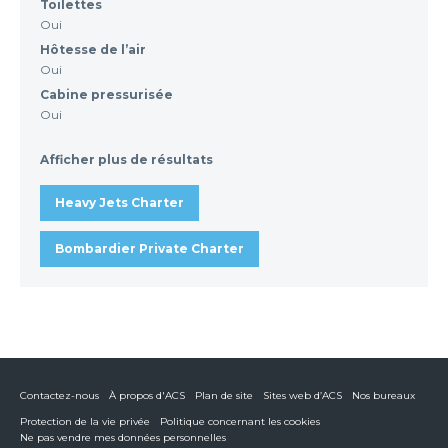
Toilettes
Oui
Hôtesse de l’air
Oui
Cabine pressurisée
Oui
Afficher plus de résultats
Heavy Jets Charter
Bombardier Private Charter
Contactez-nous
À propos d'ACS
Plan de site
Sites web d’ACS
Nos bureaux
Protection de la vie privée
Politique concernant les cookies
Ne pas vendre mes données personnelles