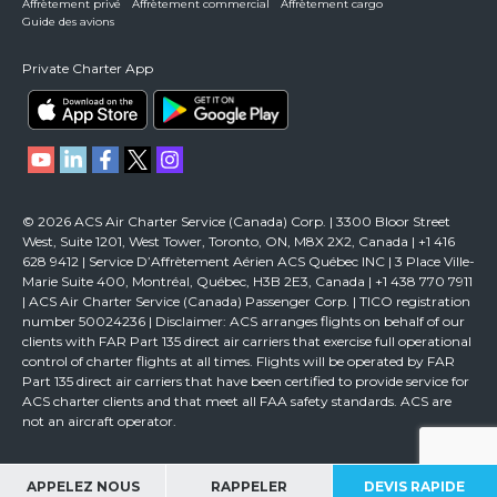
Affrètement privé
Affrètement commercial
Affrètement cargo
Guide des avions
Private Charter App
© 2026 ACS Air Charter Service (Canada) Corp. | 3300 Bloor Street
West, Suite 1201, West Tower, Toronto, ON, M8X 2X2, Canada | +1 416
628 9412 | Service D’Affrètement Aérien ACS Québec INC | 3 Place Ville-
Marie Suite 400, Montréal, Québec, H3B 2E3, Canada | +1 438 770 7911
| ACS Air Charter Service (Canada) Passenger Corp. | TICO registration
number 50024236 | Disclaimer: ACS arranges flights on behalf of our
clients with FAR Part 135 direct air carriers that exercise full operational
control of charter flights at all times. Flights will be operated by FAR
Part 135 direct air carriers that have been certified to provide service for
ACS charter clients and that meet all FAA safety standards. ACS are
not an aircraft operator.
APPELEZ NOUS
RAPPELER
DEVIS RAPIDE