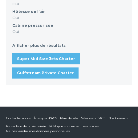
Oui
Hôtesse de l’air
Oui
Cabine pressurisée
Oui
Afficher plus de résultats
Super Mid Size Jets Charter
Gulfstream Private Charter
Contactez-nous
À propos d'ACS
Plan de site
Sites web d’ACS
Nos bureaux
Protection de la vie privée
Politique concernant les cookies
Ne pas vendre mes données personnelles